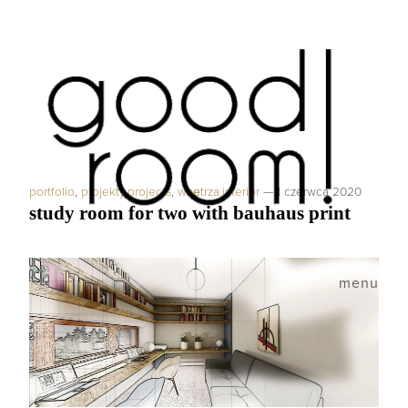
portfolio
,
projekty.projects
,
wnętrza.interior
—
1 czerwca 2020
study room for two with bauhaus print
menu