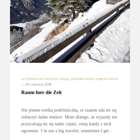
architektura.architecture
,
design
,
podróże.travels
,
wnętrza.interior
—
29 czerwca 2018
Raum fuer die Zeit
Nie jestem wielką podróżniczką, ot czasem uda mi się
zobaczyć ładne miejsce. Może dlatego, że wyjazdy nie
przytrafiają mi się nader często, cenię każdy z nich
ogromnie. I’m not a big traveler, sometimes I get…