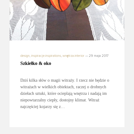
design
,
inspiracje.inspirations
,
wnętrza.interior
—
29 maja 2017
Szkiełko & oko
Dziś kilka słów o magii witraży. I rzecz nie będzie o
witrażach w wielkich obiektach, raczej o drobnych
dziełach sztuki, które ocieplają wnętrza i nadają im
niepowtarzalny ciepły, dostojny klimat. Witraż
najczęściej kojarzy się z…