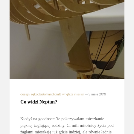
design
,
rękodzieło.handicraft
,
wnętrza.interior
—
3 maja 2019
Co widzi Neptun?
Kiedyś na goodroom’ie pokazywałam mieszkanie
pięknej żeglującej rodziny. Ci mili miłośnicy życia pod
żaglami mieszkają już gdzie indziej, ale równie ładnie