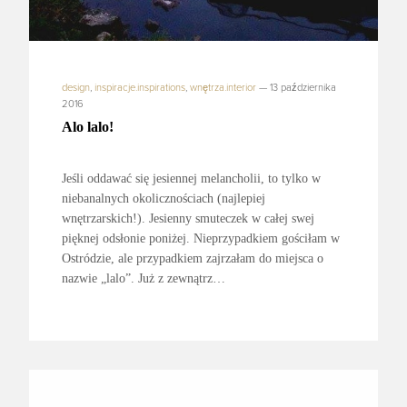
design
,
inspiracje.inspirations
,
wnętrza.interior
—
13 października
2016
Alo lalo!
Jeśli oddawać się jesiennej melancholii, to tylko w
niebanalnych okolicznościach (najlepiej
wnętrzarskich!). Jesienny smuteczek w całej swej
pięknej odsłonie poniżej. Nieprzypadkiem gościłam w
Ostródzie, ale przypadkiem zajrzałam do miejsca o
nazwie „lalo”. Już z zewnątrz…