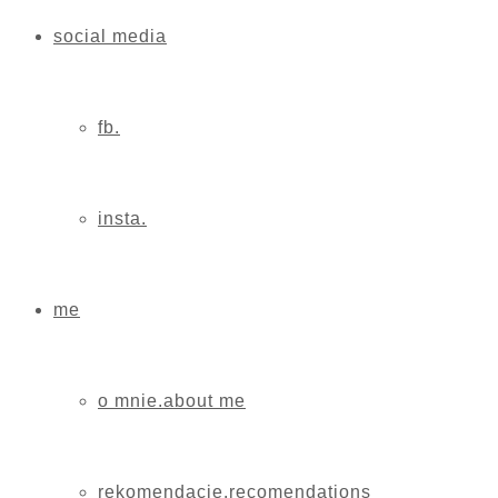
social media
fb.
insta.
me
o mnie.about me
rekomendacje.recomendations