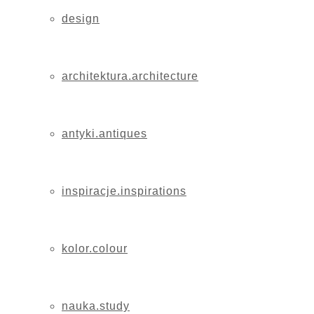
design
architektura.architecture
antyki.antiques
inspiracje.inspirations
kolor.colour
nauka.study