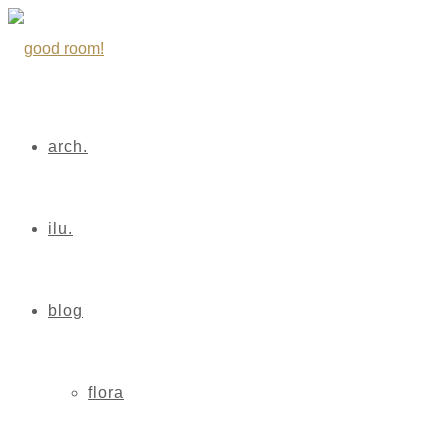
arch.
ilu.
blog
flora