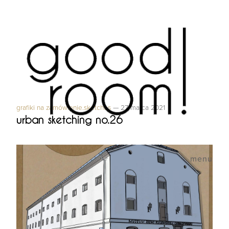
grafiki na zamówienie.sketches
—
27 marca 2021
urban sketching no.26
menu