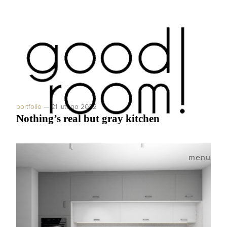
portfolio
—
21 lutego 2022
Nothing’s real but gray kitchen
menu