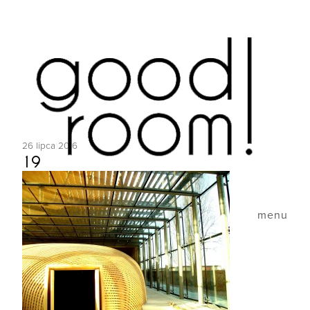
26 lipca 2016
19
menu