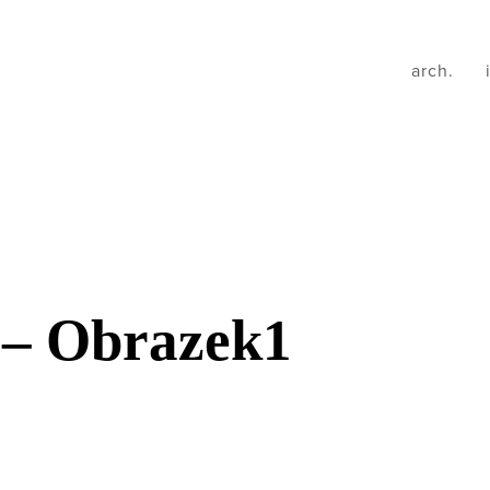
arch.
 – Obrazek1