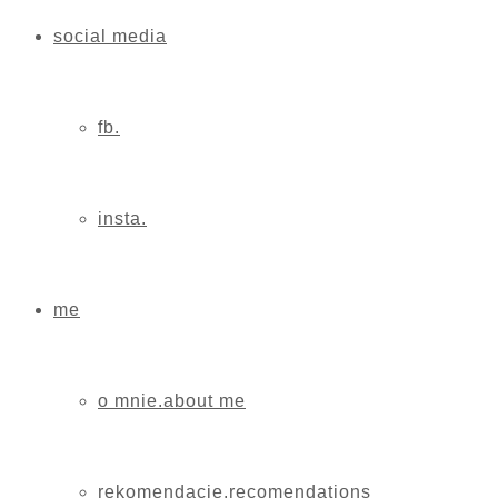
social media
fb.
insta.
me
o mnie.about me
rekomendacje.recomendations