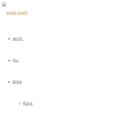
arch.
ilu.
blog
flora