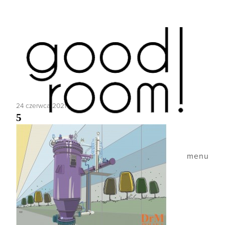
24 czerwca 2021
5
menu