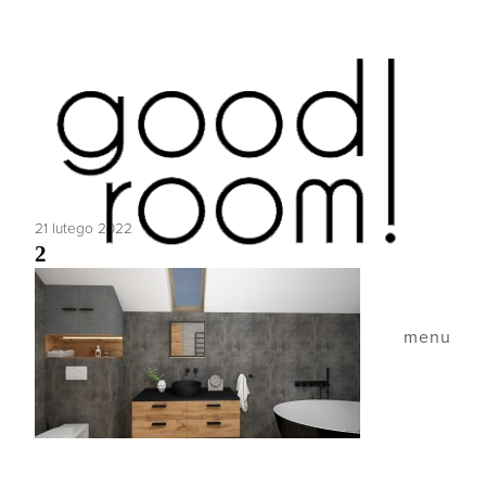
21 lutego 2022
2
menu