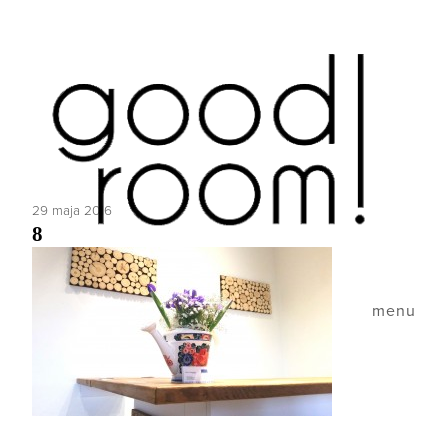
29 maja 2016
8
menu