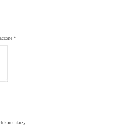
naczone
*
ch komentarzy.