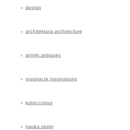
design
architektura.architecture
antyki.antiques
inspiracje.inspirations
kolor.colour
nauka.study