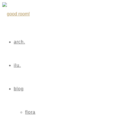
arch.
ilu.
blog
flora