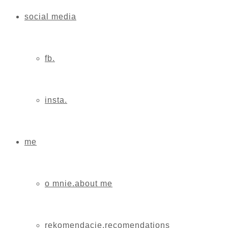
social media
fb.
insta.
me
o mnie.about me
rekomendacje.recomendations