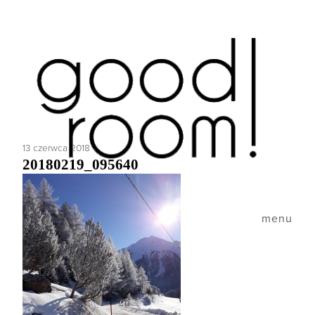
13 czerwca 2018
20180219_095640
menu