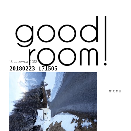
13 czerwca 2018
20180223_171505
menu