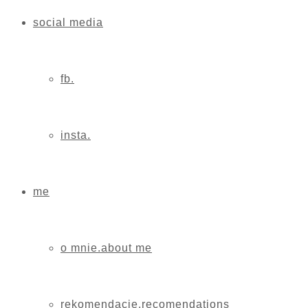
social media
fb.
insta.
me
o mnie.about me
rekomendacje.recomendations