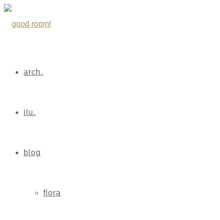
arch.
ilu.
blog
flora