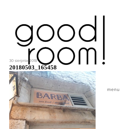
30 sierpnia 2018
20180503_165458
menu