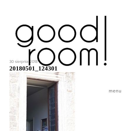
30 sierpnia 2018
20180501_124301
menu