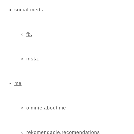
social media
fb.
insta.
me
o mnie.about me
rekomendacje.recomendations