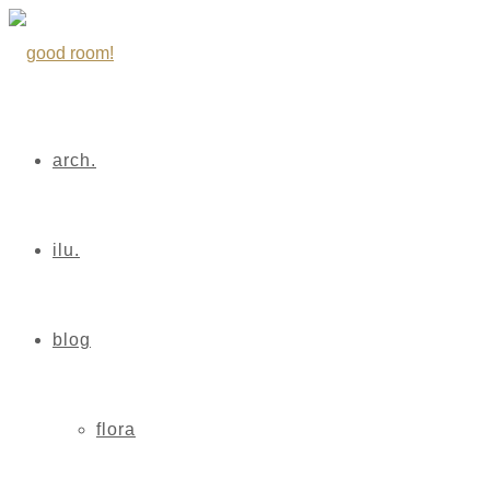
arch.
ilu.
blog
flora