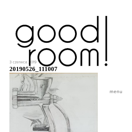
3 czerwca 2019
20190526_111007
menu