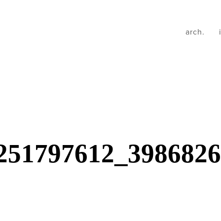
arch.
251797612_398682