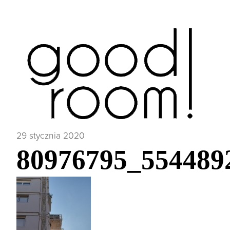
29 stycznia 2020
80976795_554489