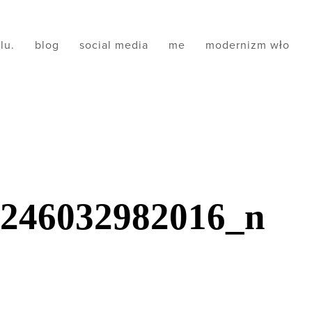
ilu.
blog
social media
me
modernizm wło
6246032982016_n