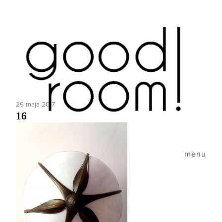
29 maja 2017
16
menu