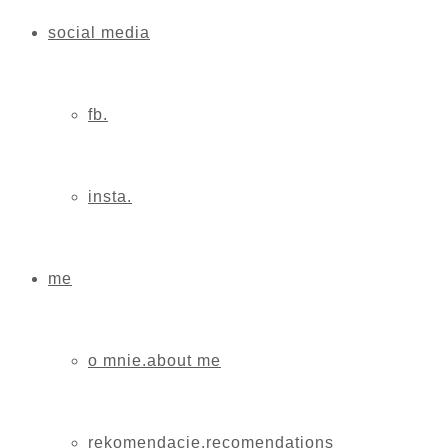
social media
fb.
insta.
me
o mnie.about me
rekomendacje.recomendations