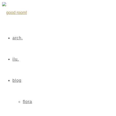
arch.
ilu.
blog
flora