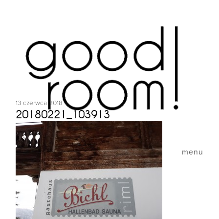
13 czerwca 2018
20180221_103913
menu