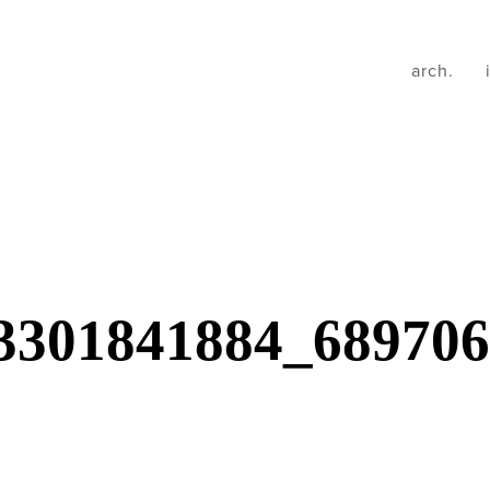
arch.
3301841884_68970