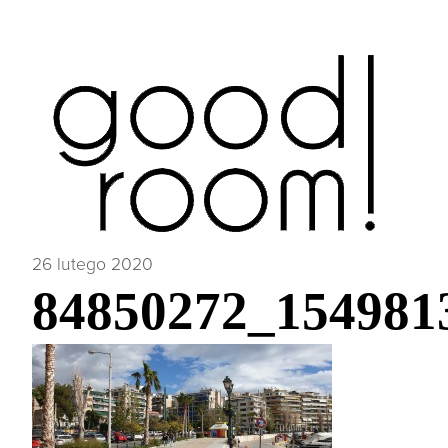
26 lutego 2020
84850272_154981