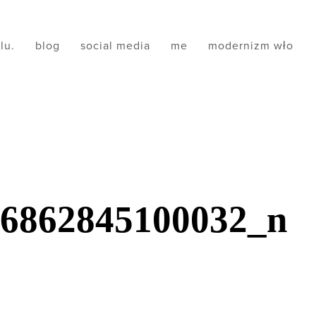
ilu.
blog
social media
me
modernizm wło
66862845100032_n